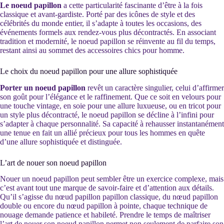
Le noeud papillon
a cette particularité fascinante d’être à la fois
classique et avant-gardiste. Porté par des icônes de style et des
célébrités du monde entier, il s’adapte à toutes les occasions, des
événements formels aux rendez-vous plus décontractés. En associant
tradition et modernité, le noeud papillon se réinvente au fil du temps,
restant ainsi au sommet des accessoires chics pour homme.
Le choix du noeud papillon pour une allure sophistiquée
Porter un noeud papillon
revêt un caractère singulier, celui d’affirmer
son goût pour l’élégance et le raffinement. Que ce soit en velours pour
une touche vintage, en soie pour une allure luxueuse, ou en tricot pour
un style plus décontracté, le noeud papillon se décline à l’infini pour
s’adapter à chaque personnalité. Sa capacité à rehausser instantanément
une tenue en fait un allié précieux pour tous les hommes en quête
d’une allure sophistiquée et distinguée.
L’art de nouer son noeud papillon
Nouer un noeud papillon peut sembler être un exercice complexe, mais
c’est avant tout une marque de savoir-faire et d’attention aux détails.
Qu’il s’agisse du nœud papillon papillon classique, du nœud papillon
double ou encore du nœud papillon à pointe, chaque technique de
nouage demande patience et habileté. Prendre le temps de maîtriser
l’art de nouer son noeud papillon permet non seulement de parfaire son