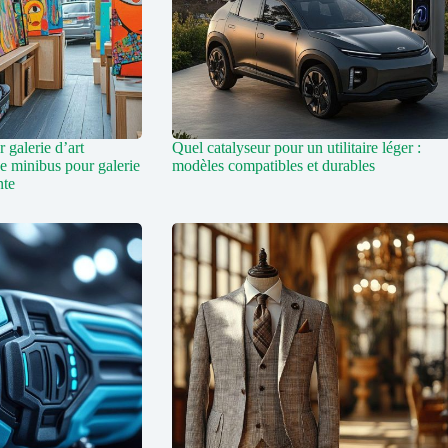
 galerie d’art
Quel catalyseur pour un utilitaire léger :
de minibus pour galerie
modèles compatibles et durables
nte