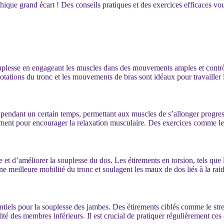
ique grand écart ! Des conseils pratiques et des exercices efficaces vous
plesse en engageant les muscles dans des mouvements amples et contrôlés
rotations du tronc et les mouvements de bras sont idéaux pour travailler l
t pendant un certain temps, permettant aux muscles de s’allonger progres
ent pour encourager la relaxation musculaire. Des exercices comme le 
 et d’améliorer la souplesse du dos. Les étirements en torsion, tels que l
ne meilleure mobilité du tronc et soulagent les maux de dos liés à la rai
ntiels pour la souplesse des jambes. Des étirements ciblés comme le str
ibilité des membres inférieurs. Il est crucial de pratiquer régulièremen