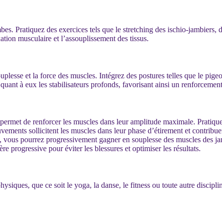
mbes. Pratiquez des exercices tels que le stretching des ischio-jambier
tion musculaire et l’assouplissement des tissus.
uplesse et la force des muscles. Intégrez des postures telles que le pigeo
quant à eux les stabilisateurs profonds, favorisant ainsi un renforcemen
ermet de renforcer les muscles dans leur amplitude maximale. Pratiquez 
ments sollicitent les muscles dans leur phase d’étirement et contribuent
, vous pourrez progressivement gagner en souplesse des muscles des ja
re progressive pour éviter les blessures et optimiser les résultats.
ysiques, que ce soit le yoga, la danse, le fitness ou toute autre discipli