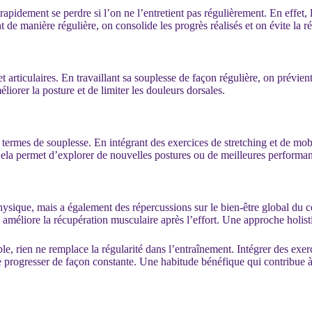
apidement se perdre si l’on ne l’entretient pas régulièrement. En effet, l
 de manière régulière, on consolide les progrès réalisés et on évite la r
et articulaires. En travaillant sa souplesse de façon régulière, on prévie
orer la posture et de limiter les douleurs dorsales.
termes de souplesse. En intégrant des exercices de stretching et de mobi
 Cela permet d’explorer de nouvelles postures ou de meilleures performan
hysique, mais a également des répercussions sur le bien-être global du co
on améliore la récupération musculaire après l’effort. Une approche holis
e, rien ne remplace la régularité dans l’entraînement. Intégrer des exerc
 de progresser de façon constante. Une habitude bénéfique qui contribue 