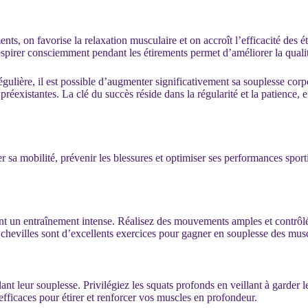
ts, on favorise la relaxation musculaire et on accroît l’efficacité des é
spirer consciemment pendant les étirements permet d’améliorer la qualité
gulière, il est possible d’augmenter significativement sa souplesse corp
éexistantes. La clé du succès réside dans la régularité et la patience, 
sa mobilité, prévenir les blessures et optimiser ses performances sporti
nt un entraînement intense. Réalisez des mouvements amples et contrôlé
chevilles sont d’excellents exercices pour gagner en souplesse des mus
lant leur souplesse. Privilégiez les squats profonds en veillant à garder 
efficaces pour étirer et renforcer vos muscles en profondeur.