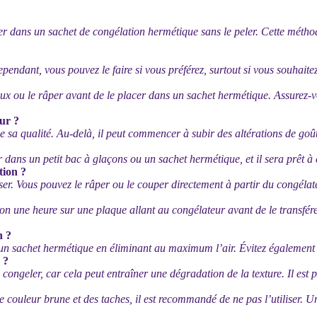
lacer dans un sachet de congélation hermétique sans le peler. Cette mét
endant, vous pouvez le faire si vous préférez, surtout si vous souhaitez l
x ou le râper avant de le placer dans un sachet hermétique. Assurez-vou
ur ?
sa qualité. Au-delà, il peut commencer à subir des altérations de goût 
er dans un petit bac à glaçons ou un sachet hermétique, et il sera prêt à ê
tion ?
ser. Vous pouvez le râper ou le couper directement à partir du congélate
viron une heure sur une plaque allant au congélateur avant de le trans
n ?
n sachet hermétique en éliminant au maximum l’air. Évitez également d
 ?
 congeler, car cela peut entraîner une dégradation de la texture. Il est 
couleur brune et des taches, il est recommandé de ne pas l’utiliser. U