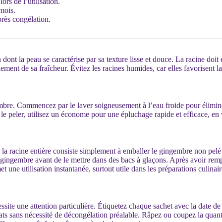
ors de l’utilisation.
mois.
près congélation.
ont la peau se caractérise par sa texture lisse et douce. La racine doit
ent de sa fraîcheur. Évitez les racines humides, car elles favorisent l
ngembre. Commencez par le laver soigneusement à l’eau froide pour élimi
 le peler, utilisez un économe pour une épluchage rapide et efficace, en v
 la racine entière consiste simplement à emballer le gingembre non pel
e gingembre avant de le mettre dans des bacs à glaçons. Après avoir rem
 une utilisation instantanée, surtout utile dans les préparations culinair
site une attention particulière. Étiquetez chaque sachet avec la date d
ats sans nécessité de décongélation préalable. Râpez ou coupez la quantit