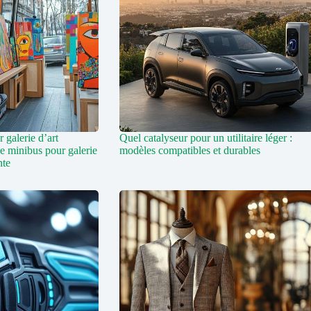
 galerie d’art
Quel catalyseur pour un utilitaire léger :
de minibus pour galerie
modèles compatibles et durables
nte