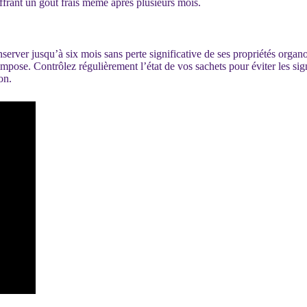
ffrant un goût frais même après plusieurs mois.
erver jusqu’à six mois sans perte significative de ses propriétés organol
mpose. Contrôlez régulièrement l’état de vos sachets pour éviter les sig
on.