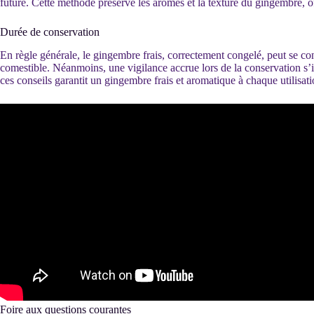
future. Cette méthode préserve les arômes et la texture du gingembre, o
Durée de conservation
En règle générale, le gingembre frais, correctement congelé, peut se cons
comestible. Néanmoins, une vigilance accrue lors de la conservation s’i
ces conseils garantit un gingembre frais et aromatique à chaque utilisati
Foire aux questions courantes