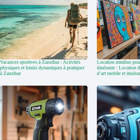
Vacances sportives à Zanzibar : Activités
Location minibus pour
physiques et loisirs dynamiques à pratiquer
itinérante : Location 
à Zanzibar
d’art mobile et itinéra