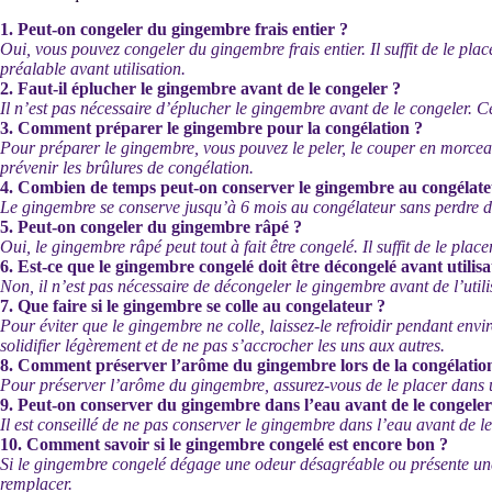
1. Peut-on congeler du gingembre frais entier ?
Oui, vous pouvez congeler du gingembre frais entier. Il suffit de le p
préalable avant utilisation.
2. Faut-il éplucher le gingembre avant de le congeler ?
Il n’est pas nécessaire d’éplucher le gingembre avant de le congeler. Cep
3. Comment préparer le gingembre pour la congélation ?
Pour préparer le gingembre, vous pouvez le peler, le couper en morceau
prévenir les brûlures de congélation.
4. Combien de temps peut-on conserver le gingembre au congélate
Le gingembre se conserve jusqu’à 6 mois au congélateur sans perdre de 
5. Peut-on congeler du gingembre râpé ?
Oui, le gingembre râpé peut tout à fait être congelé. Il suffit de le plac
6. Est-ce que le gingembre congelé doit être décongelé avant utilisa
Non, il n’est pas nécessaire de décongeler le gingembre avant de l’utili
7. Que faire si le gingembre se colle au congelateur ?
Pour éviter que le gingembre ne colle, laissez-le refroidir pendant en
solidifier légèrement et de ne pas s’accrocher les uns aux autres.
8. Comment préserver l’arôme du gingembre lors de la congélatio
Pour préserver l’arôme du gingembre, assurez-vous de le placer dans u
9. Peut-on conserver du gingembre dans l’eau avant de le congeler
Il est conseillé de ne pas conserver le gingembre dans l’eau avant de le
10. Comment savoir si le gingembre congelé est encore bon ?
Si le gingembre congelé dégage une odeur désagréable ou présente une 
remplacer.