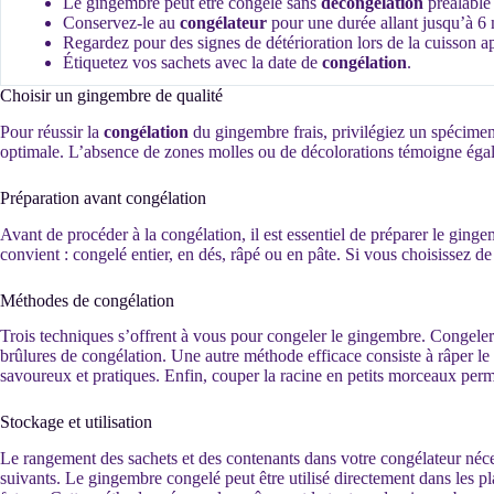
Le gingembre peut être congelé sans
décongélation
préalable l
Conservez-le au
congélateur
pour une durée allant jusqu’à 6 
Regardez pour des signes de détérioration lors de la cuisson a
Étiquetez vos sachets avec la date de
congélation
.
Choisir un gingembre de qualité
Pour réussir la
congélation
du gingembre frais, privilégiez un spécimen d
optimale. L’absence de zones molles ou de décolorations témoigne égalem
Préparation avant congélation
Avant de procéder à la congélation, il est essentiel de préparer le gi
convient : congelé entier, en dés, râpé ou en pâte. Si vous choisissez de
Méthodes de congélation
Trois techniques s’offrent à vous pour congeler le gingembre. Congeler
brûlures de congélation. Une autre méthode efficace consiste à râper l
savoureux et pratiques. Enfin, couper la racine en petits morceaux permet
Stockage et utilisation
Le rangement des sachets et des contenants dans votre congélateur néces
suivants. Le gingembre congelé peut être utilisé directement dans les pl