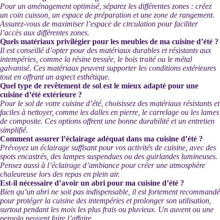
Pour un aménagement optimisé, séparez les différentes zones : créez
un coin cuisson, un espace de préparation et une zone de rangement.
Assurez-vous de maximiser l’espace de circulation pour faciliter
l’accès aux différentes zones.
Quels matériaux privilégier pour les meubles de ma cuisine d’été ?
Il est conseillé d’opter pour des matériaux durables et résistants aux
intempéries, comme la résine tressée, le bois traité ou le métal
galvanisé. Ces matériaux peuvent supporter les conditions extérieures
tout en offrant un aspect esthétique.
Quel type de revêtement de sol est le mieux adapté pour une
cuisine d’été extérieure ?
Pour le sol de votre cuisine d’été, choisissez des matériaux résistants et
faciles à nettoyer, comme les dalles en pierre, le carrelage ou les lames
de composite. Ces options offrent une bonne durabilité et un entretien
simplifié.
Comment assurer l’éclairage adéquat dans ma cuisine d’été ?
Prévoyez un éclairage suffisant pour vos activités de cuisine, avec des
spots encastrés, des lampes suspendues ou des guirlandes lumineuses.
Pensez aussi à l’éclairage d’ambiance pour créer une atmosphère
chaleureuse lors des repas en plein air.
Est-il nécessaire d’avoir un abri pour ma cuisine d’été ?
Bien qu’un abri ne soit pas indispensable, il est fortement recommandé
pour protéger la cuisine des intempéries et prolonger son utilisation,
surtout pendant les mois les plus frais ou pluvieux. Un auvent ou une
pergola peuvent faire l’affaire.