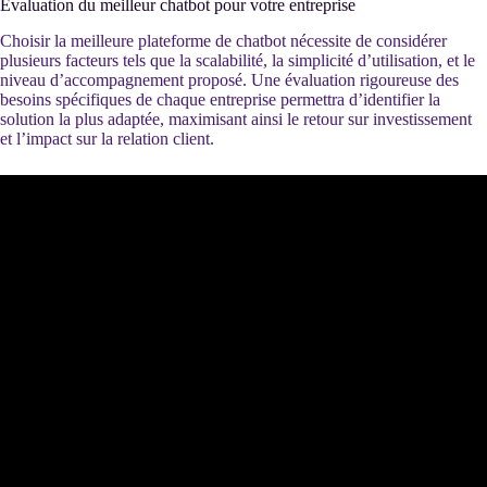
Évaluation du meilleur chatbot pour votre entreprise
Choisir la meilleure plateforme de chatbot nécessite de considérer
plusieurs facteurs tels que la scalabilité, la simplicité d’utilisation, et le
niveau d’accompagnement proposé. Une évaluation rigoureuse des
besoins spécifiques de chaque entreprise permettra d’identifier la
solution la plus adaptée, maximisant ainsi le retour sur investissement
et l’impact sur la relation client.